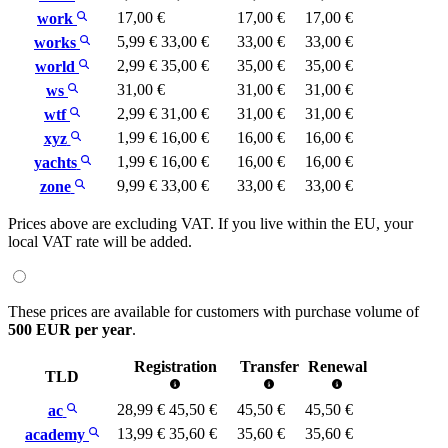
17,00 €
17,00 €
17,00 €
work
5,99 €
33,00 €
33,00 €
33,00 €
works
2,99 €
35,00 €
35,00 €
35,00 €
world
31,00 €
31,00 €
31,00 €
ws
2,99 €
31,00 €
31,00 €
31,00 €
wtf
1,99 €
16,00 €
16,00 €
16,00 €
xyz
1,99 €
16,00 €
16,00 €
16,00 €
yachts
9,99 €
33,00 €
33,00 €
33,00 €
zone
Prices above are excluding VAT. If you live within the EU, your
local VAT rate will be added.
These prices are available for customers with purchase volume of
500 EUR per year
.
Registration
Transfer
Renewal
TLD
28,99 €
45,50 €
45,50 €
45,50 €
ac
13,99 €
35,60 €
35,60 €
35,60 €
academy